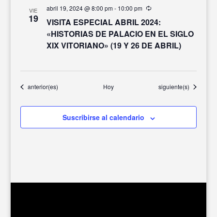
abril 19, 2024 @ 8:00 pm
-
10:00 pm
Recurrente
VIE
19
VISITA ESPECIAL ABRIL 2024:
«HISTORIAS DE PALACIO EN EL SIGLO
XIX VITORIANO» (19 Y 26 DE ABRIL)
Eventos
Eventos
anterior(es)
Hoy
siguiente(s)
Suscribirse al calendario