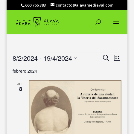
660 766 383
contacto@alavamedieval.com
EVENTOS
NAVEGACIÓ
NAVEG
8/2/2024
 - 
19/4/2024
Buscar
Lista
DE
DE
Selecciona
VISTAS
BÚSQUEDA
febrero 2024
DE
la
Y
EVENT
fecha.
VISTAS
JUE
8
DE
EVENTOS