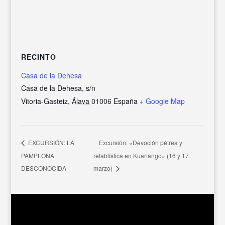
RECINTO
Casa de la Dehesa
Casa de la Dehesa, s/n
Vitoria-Gasteiz
,
Álava
01006
España
+ Google Map
Excursión: «Devoción pétrea y
EXCURSIÓN: LA
PAMPLONA
retablística en Kuartango» (16 y 17
DESCONOCIDA
marzo)