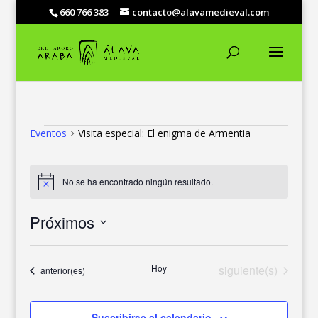
660 766 383
contacto@alavamedieval.com
EVENTOS
Eventos
Visita especial: El enigma de Armentia
No se ha encontrado ningún resultado.
Aviso
Próximos
Selecciona
la
Eventos
Hoy
siguiente(s)
Eventos
anterior(es)
fecha.
Suscribirse al calendario