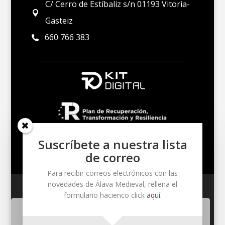
C/ Cerro de Estíbaliz s/n 01193 Vitoria-

Gasteiz
660 766 383

Suscríbete a nuestra lista
de correo
Para recibir correos electrónicos con las
novedades de Álava Medieval, rellena el
Un proyecto de Kultur Soleil S. Coop. – Cerro de
formulario hacienco click
aquí
.
Estíbaliz S/N – 01193 (Santuario de Estíbaliz)
Utilizamos cookies propias y de terceros para mejorar nuestros
servicios. Si continua navegando consideramos que acepta su