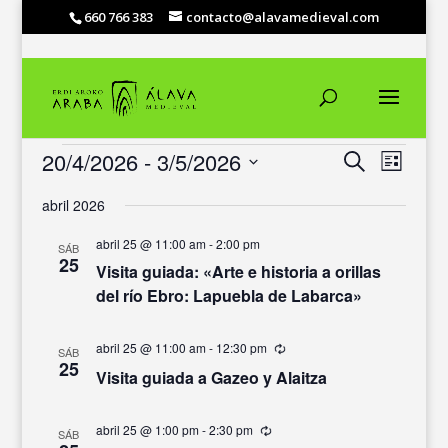
660 766 383
contacto@alavamedieval.com
EVENTOS
NAVEGACIÓ
NAVEG
20/4/2026
 - 
3/5/2026
Buscar
Lista
DE
DE
Selecciona
VISTAS
BÚSQUEDA
abril 2026
DE
la
Y
EVENT
fecha.
VISTAS
abril 25 @ 11:00 am
-
2:00 pm
SÁB
25
DE
Visita guiada: «Arte e historia a orillas
EVENTOS
del río Ebro: Lapuebla de Labarca»
abril 25 @ 11:00 am
-
12:30 pm
Recurrente
SÁB
25
Visita guiada a Gazeo y Alaitza
abril 25 @ 1:00 pm
-
2:30 pm
Recurrente
SÁB