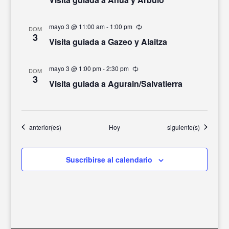
mayo 3 @ 11:00 am
-
1:00 pm
Recurrente
DOM
3
Visita guiada a Gazeo y Alaitza
mayo 3 @ 1:00 pm
-
2:30 pm
Recurrente
DOM
3
Visita guiada a Agurain/Salvatierra
Eventos
Eventos
anterior(es)
Hoy
siguiente(s)
Suscribirse al calendario