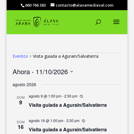
660 766 383
contacto@alavamedieval.com
EVENTOS
Eventos
Visita guiada a Agurain/Salvatierra
Ahora
 - 
11/10/2026
Selecciona
agosto 2026
la
fecha.
agosto 9 @ 1:00 pm
-
2:30 pm
Recurrente
DOM
9
Visita guiada a Agurain/Salvatierra
agosto 16 @ 1:00 pm
-
2:30 pm
Recurrente
DOM
16
Visita guiada a Agurain/Salvatierra