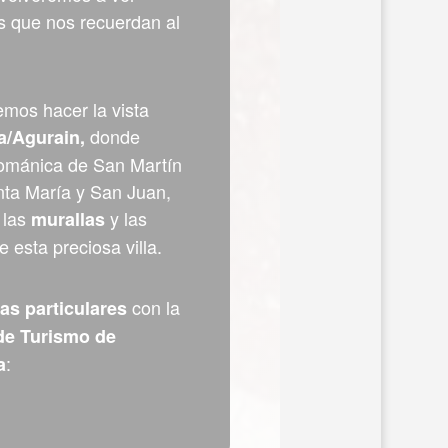
s que nos recuerdan al
mos hacer la vista
donde
a/Agurain,
románica de San Martín
anta María y San Juan,
 las
y las
murallas
 esta preciosa villa.
con la
tas particulares
de Turismo de
:
a