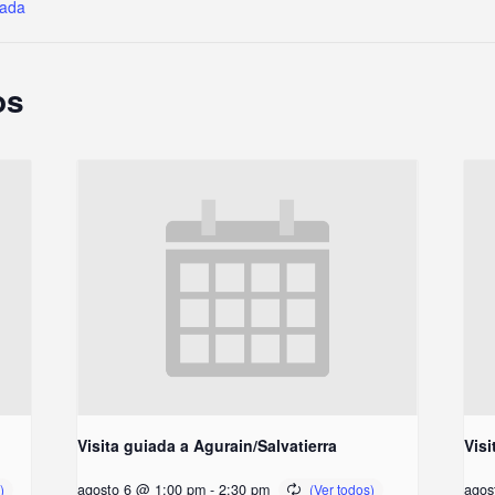
iada
os
Visita guiada a Agurain/Salvatierra
Visi
agosto 6 @ 1:00 pm
-
2:30 pm
agos