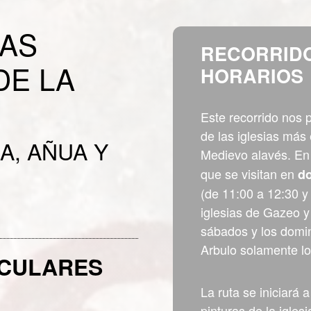
IAS
RECORRIDO
DE LA
HORARIOS
Este recorrido nos p
de las iglesias más
A, AÑUA Y
Medievo alavés. En
que se visitan en
do
(de 11:00 a 12:30 y
iglesias de Gazeo y 
sábados y los domi
Arbulo solamente l
ICULARES
La ruta se iniciará a
pinturas de la igles