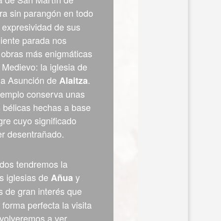
bra sin parangón en todo
a expresividad de sus
uiente parada nos
s obras más enigmáticas
 Medievo: la iglesia de
la Asunción de
.
Alaitza
e templo conserva unas
s bélicas hechas a base
gre cuyo significado
er desentrañado.
dos tendremos la
as iglesias de
y
Añua
s de gran interés que
orma perfecta la visita
e volveremos a ver