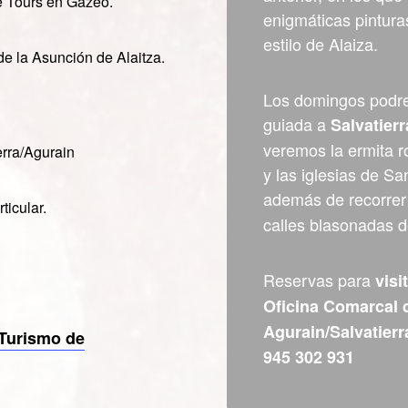
e Tours en Gazeo.
enigmáticas pintura
estilo de Alaiza.
de la Asunción de Alaitza.
Los domingos podre
guiada a
Salvatierr
veremos la ermita 
erra/Agurain
y las iglesias de S
además de recorrer
ticular.
calles blasonadas de
Reservas para
visi
Oficina Comarcal 
Agurain/Salvatierr
 Turismo de
945 302 931