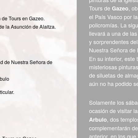
Tours de
, o
Gazeo
el País Vasco por l
n de Tours en Gazeo.
policromías. La sig
de la Asunción de Alaitza.
llevará a una de la
y sorprendentes del
Nuestra Señora de 
En su interior, est
dad de Nuestra Señora de
misteriosas pintura
de siluetas de alma
rbulo
aún no ha podido s
icular.
Solamente los sába
ocasión de visitar l
, dos templo
Arbulo
complementarán de f
anterior, en los qu