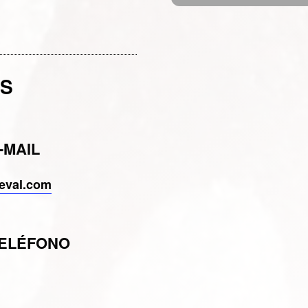
OS
-MAIL
eval.com
TELÉFONO