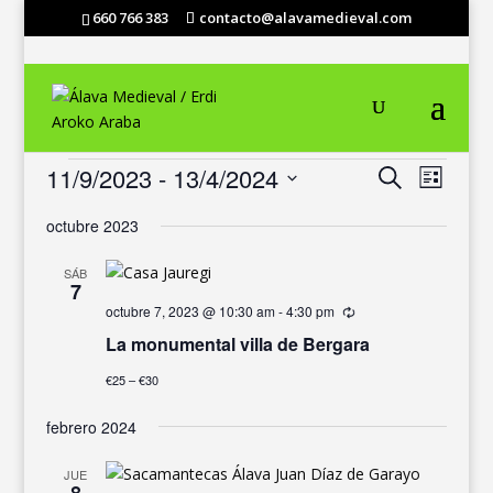
660 766 383
contacto@alavamedieval.com
EVENTOS
NAVEGACIÓ
NAVEG
11/9/2023
 - 
13/4/2024
Buscar
Lista
DE
DE
Selecciona
VISTAS
BÚSQUEDA
octubre 2023
DE
la
Y
EVENT
fecha.
VISTAS
SÁB
7
DE
octubre 7, 2023 @ 10:30 am
-
4:30 pm
Recurrente
EVENTOS
La monumental villa de Bergara
€25 – €30
febrero 2024
JUE
8