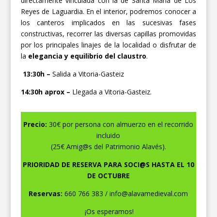
directamente vinculada con la de Santa María de Los
Reyes de Laguardia. En el interior, podremos conocer a
los canteros implicados en las sucesivas fases
constructivas, recorrer las diversas capillas promovidas
por los principales linajes de la localidad o disfrutar de
la
elegancia y equilibrio del claustro
.
13:30h –
Salida a Vitoria-Gasteiz
14:30h aprox –
Llegada a Vitoria-Gasteiz.
Precio:
30€ por persona con almuerzo en el recorrido
incluido
(25€ Amig@s del Patrimonio Alavés).
PRIORIDAD DE RESERVA PARA SOCI@S HASTA EL 10
DE OCTUBRE
Reservas:
660 766 383 /
info@alavamedieval.com
¡Os esperamos!