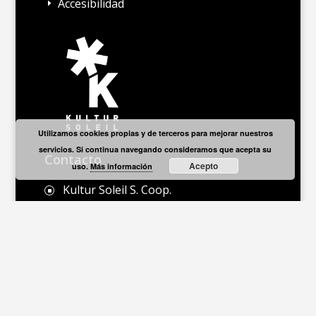
Accesibilidad
E
Utilizamos cookies propias y de terceros para mejorar nuestros
servicios. Si continua navegando consideramos que acepta su
Contacto
Acepto
uso.
Más información
Kultur Soleil S. Coop.
]
C/ Cerro de Estíbaliz s/n 01193 Vitoria-

Gasteiz
660 766 383
