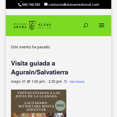
660 766 383
contacto@alavamedieval.com
« Todos los Eventos
Este evento ha pasado.
Visita guiada a
Agurain/Salvatierra
mayo 31 @ 1:00 pm
-
2:30 pm