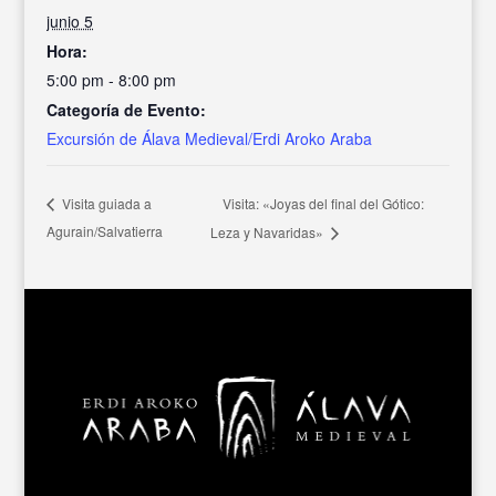
junio 5
Hora:
5:00 pm - 8:00 pm
Categoría de Evento:
Excursión de Álava Medieval/Erdi Aroko Araba
Visita: «Joyas del final del Gótico:
Visita guiada a
Agurain/Salvatierra
Leza y Navaridas»