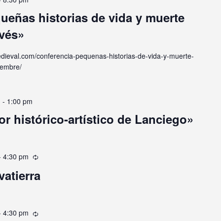
ueñas historias de vida y muerte
avés»
edieval.com/conferencia-pequenas-historias-de-vida-y-muerte-
iembre/
m
-
1:00 pm
or histórico-artístico de Lanciego»
-
4:30 pm
Recurrente
vatierra
-
4:30 pm
Recurrente