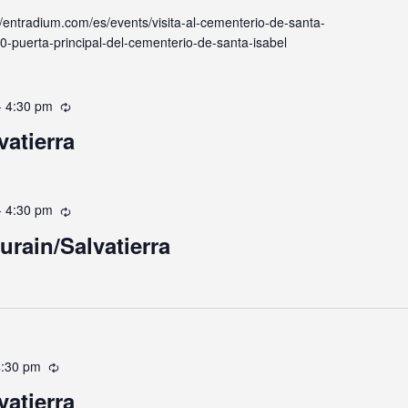
://entradium.com/es/events/visita-al-cementerio-de-santa-
0-puerta-principal-del-cementerio-de-santa-isabel
-
4:30 pm
Recurrente
vatierra
-
4:30 pm
Recurrente
urain/Salvatierra
4:30 pm
Recurrente
vatierra