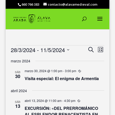
660 766 383
contacto@alavamedieval.com
EVENTOS
NAVEGACIÓ
NAVEG
28/3/2024
 - 
11/5/2024
Buscar
Lista
DE
DE
Selecciona
VISTAS
BÚSQUEDA
marzo 2024
DE
la
Y
EVENT
fecha.
VISTAS
marzo 30, 2024 @ 1:00 pm
-
3:00 pm
Recurrente
SÁB
30
DE
Visita especial: El enigma de Armentia
EVENTOS
abril 2024
abril 13, 2024 @ 11:00 am
-
4:30 pm
Recurrente
SÁB
13
EXCURSIÓN: «DEL PRERROMÁNICO
AL ESPLENDOR RENACENTISTA EN