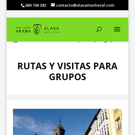
660 766 383
contacto@alavamedieval.com
Inicio
Visitas
Rutas y visitas para grupos

5
5
RUTAS Y VISITAS PARA
GRUPOS