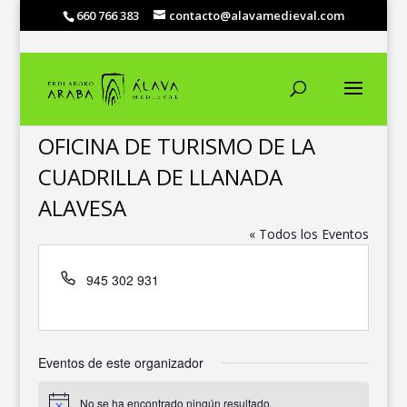
660 766 383
contacto@alavamedieval.com
OFICINA DE TURISMO DE LA
CUADRILLA DE LLANADA
ALAVESA
« Todos los Eventos
Teléfono
945 302 931
Eventos de este organizador
No se ha encontrado ningún resultado.