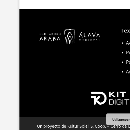
Tex
A
E
Po
E
P
E
A
E
Utilizamos 
Un proyecto de Kultur Soleil S. Coop. – Cerro de E