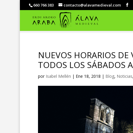
660 766 383
contacto@alavamedieval.com
NUEVOS HORARIOS DE V
TODOS LOS SÁBADOS A 
por
Isabel Mellén
|
Ene 18, 2018
|
Blog
,
Noticias