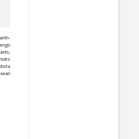
rtín-
uengo
arés,
Pedro
dorta
oxean