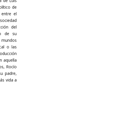
a de Luis
lítico de
 entre el
 sociedad
cción del
to de su
s mundos
cal o las
roducción
en aquella
os, Rocío
su padre,
ás vida a