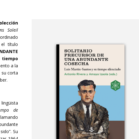
olección
ns Soleil
oordinado
l título
NDANTE
 tiempo
ento a la
e su corta
ber.
 lingüista
empo de
clamando
bundante
sido”. Su
nzar 1964