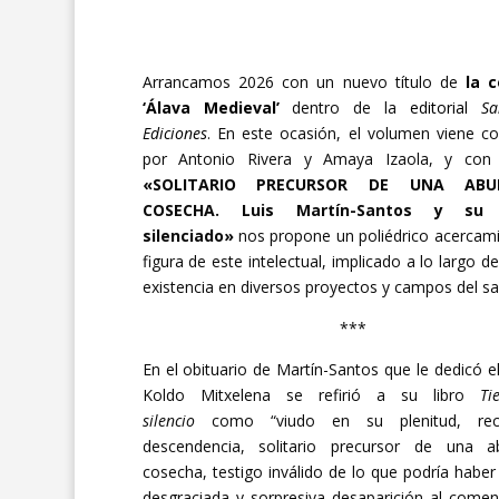
Arrancamos 2026 con un nuevo título de
la c
‘Álava Medieval’
dentro de la
editorial
Sa
Ediciones
. En este ocasión, el volumen viene c
por Antonio Rivera y Amaya Izaola, y con e
«SOLITARIO PRECURSOR DE UNA ABU
COSECHA. Luis Martín-Santos y su
silenciado»
nos propone un poliédrico acercami
figura de este intelectual, implicado a lo largo d
existencia en diversos proyectos y campos del sa
***
En el obituario de Martín-Santos que le dedicó el
Koldo Mitxelena se refirió a su libro
Ti
silencio
como “viudo en su plenitud, re
descendencia, solitario precursor de una a
cosecha, testigo inválido de lo que podría haber 
desgraciada y sorpresiva desaparición al come