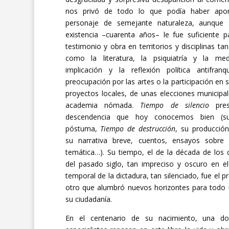
nos privó de todo lo que podía haber apo
personaje de semejante naturaleza, aunque 
existencia –cuarenta años– le fue suficiente p
testimonio y obra en territorios y disciplinas ta
como la literatura, la psiquiatría y la med
implicación y la reflexión política antifranq
preocupación por las artes o la participación en 
proyectos locales, de unas elecciones municipa
academia nómada.
Tiempo de silencio
pre
descendencia que hoy conocemos bien (s
póstuma,
Tiempo de destrucción
, su producción
su narrativa breve, cuentos, ensayos sobre 
temática…). Su tiempo, el de la década de los 
del pasado siglo, tan impreciso y oscuro en e
temporal de la dictadura, tan silenciado, fue el p
otro que alumbró nuevos horizontes para todo 
su ciudadanía.
En el centenario de su nacimiento, una d