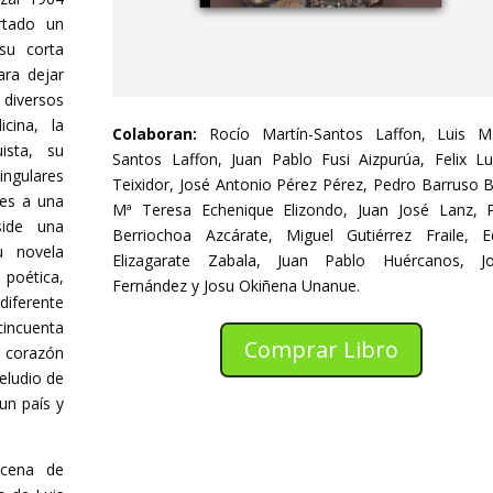
rtado un
su corta
ara dejar
n diversos
icina, la
Colaboran:
Rocío Martín-Santos Laffon, Luis Ma
uista, su
Santos Laffon, Juan Pablo Fusi Aizpurúa, Felix L
singulares
Teixidor, José Antonio Pérez Pérez, Pedro Barruso B
les a una
Mª Teresa Echenique Elizondo, Juan José Lanz, 
side una
Berriochoa Azcárate, Miguel Gutiérrez Fraile, E
u novela
Elizagarate Zabala, Juan Pablo Huércanos, J
 poética,
Fernández y Josu Okiñena Unanue.
diferente
cincuenta
Comprar Libro
l corazón
reludio de
un país y
ocena de