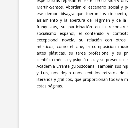
especialistas repasan en este libro la vida y obr
Martín-Santos. Abordan el escenario social y po
ese tiempo bisagra que fueron los cincuenta,
aislamiento y la apertura del régimen y de la
franquistas, su participación en la reconstru
socialismo español, el contenido y contex
excepcional novela, su relación con otro
artísticos, como el cine, la composición musi
artes plásticas, su tarea profesional y su p
científica médica y psiquiátrica, y su presencia 
Academia Errante guipuzcoana. También sus hij
y Luis, nos dejan unos sentidos retratos de 
literarios y gráficos, que proporcionan todavía m
estas páginas.