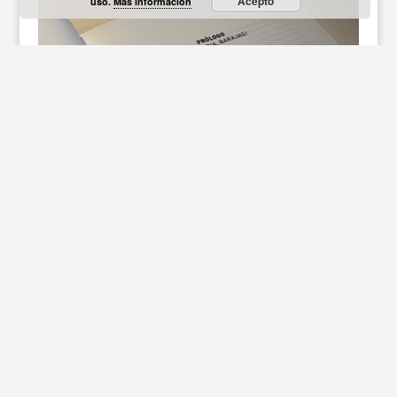
Acepto
uso.
Más información