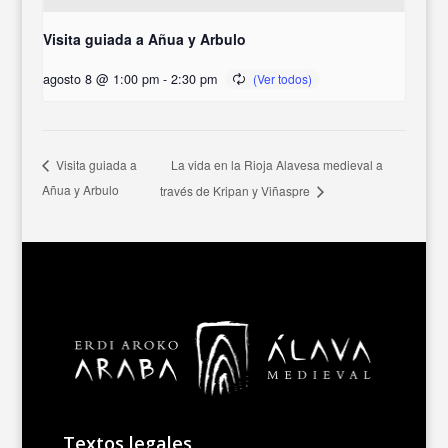
Visita guiada a Añua y Arbulo
agosto 8 @ 1:00 pm
-
2:30 pm
La vida en la Rioja Alavesa medieval a
Visita guiada a
Añua y Arbulo
través de Kripan y Viñaspre
Textos legales