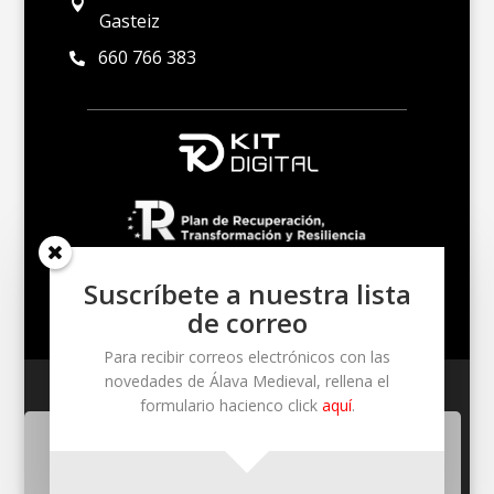

Gasteiz
660 766 383

Suscríbete a nuestra lista
de correo
Para recibir correos electrónicos con las
novedades de Álava Medieval, rellena el
Un proyecto de Kultur Soleil S. Coop. – Cerro de
formulario hacienco click
aquí
.
Estíbaliz S/N – 01193 (Santuario de Estíbaliz)
Utilizamos cookies propias y de terceros para mejorar nuestros
servicios. Si continua navegando consideramos que acepta su
Acepto
uso.
Más información