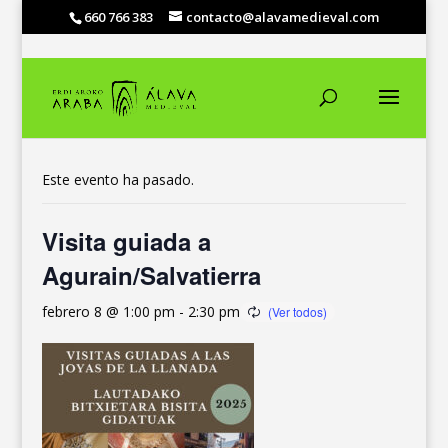
660 766 383
contacto@alavamedieval.com
« Todos los Eventos
Este evento ha pasado.
Visita guiada a
Agurain/Salvatierra
febrero 8 @ 1:00 pm
-
2:30 pm