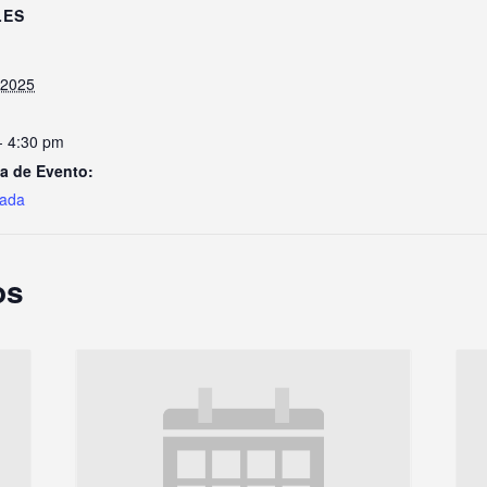
LES
 2025
- 4:30 pm
a de Evento:
iada
os