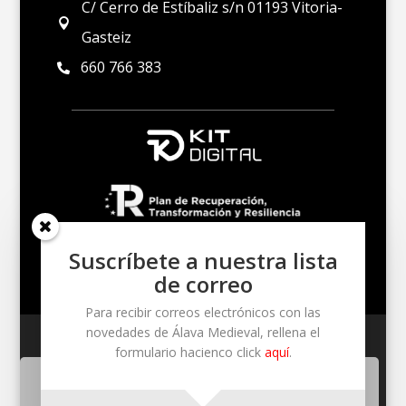
C/ Cerro de Estíbaliz s/n 01193 Vitoria-

Gasteiz
660 766 383

Suscríbete a nuestra lista
de correo
Para recibir correos electrónicos con las
novedades de Álava Medieval, rellena el
Un proyecto de Kultur Soleil S. Coop. – Cerro de
formulario hacienco click
aquí
.
Estíbaliz S/N – 01193 (Santuario de Estíbaliz)
Utilizamos cookies propias y de terceros para mejorar nuestros
servicios. Si continua navegando consideramos que acepta su