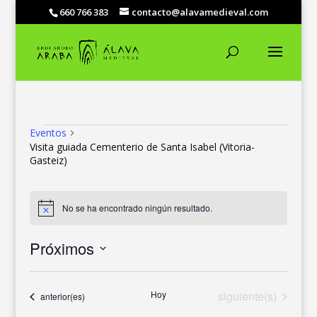
660 766 383
contacto@alavamedieval.com
EVENTOS
Eventos
Visita guiada Cementerio de Santa Isabel (Vitoria-
Gasteiz)
No se ha encontrado ningún resultado.
Aviso
Próximos
Selecciona
la
Eventos
Hoy
siguiente(s)
Eventos
anterior(es)
fecha.