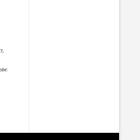
47,
obe: