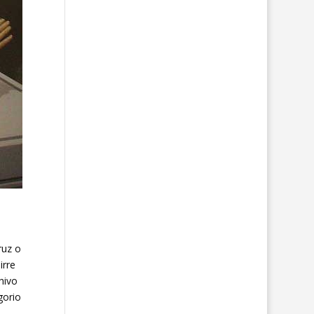
ruz o
irre
hivo
gorio