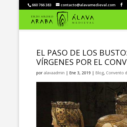
660 766 383
contacto@alavamedieval.com
EL PASO DE LOS BUSTO
VÍRGENES POR EL CON
por
alavaadmin
|
Ene 3, 2019
|
Blog
,
Convento d