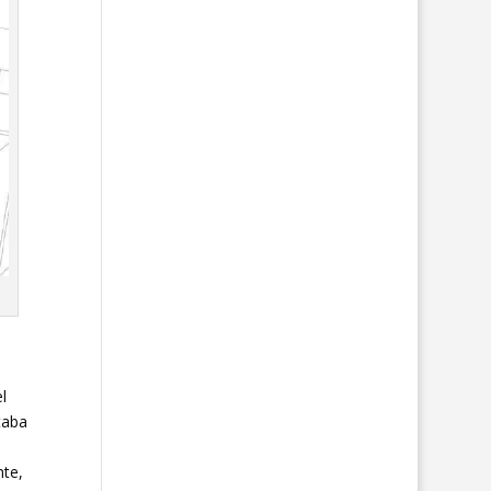
l
taba
nte,