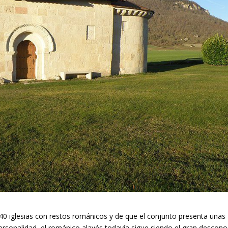
 iglesias con restos románicos y de que el conjunto presenta unas
ersonalidad, el románico alavés todavía sigue siendo el gran descono