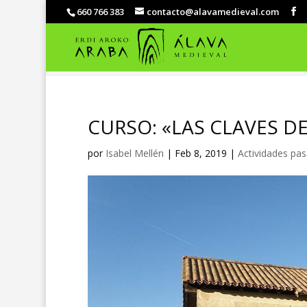
660 766 383
contacto@alavamedieval.com
CURSO: «LAS CLAVES D
por
Isabel Mellén
|
Feb 8, 2019
|
Actividades pa