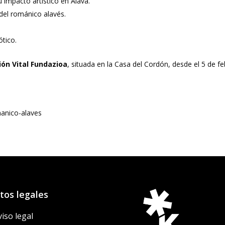
 impacto artístico en Álava.
 del románico alavés.
ótico.
ión Vital Fundazioa
, situada en la Casa del Cordón, desde el 5 de f
manico-alaves
tos legales
viso legal