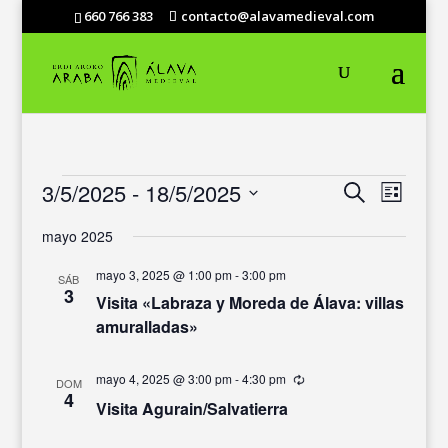
660 766 383
contacto@alavamedieval.com
EVENTOS
NAVEGACIÓ
NAVEG
3/5/2025
 - 
18/5/2025
Buscar
Lista
DE
DE
Selecciona
VISTAS
BÚSQUEDA
mayo 2025
DE
la
Y
EVENT
fecha.
VISTAS
mayo 3, 2025 @ 1:00 pm
-
3:00 pm
SÁB
3
DE
Visita «Labraza y Moreda de Álava: villas
EVENTOS
amuralladas»
mayo 4, 2025 @ 3:00 pm
-
4:30 pm
Recurrente
DOM
4
Visita Agurain/Salvatierra