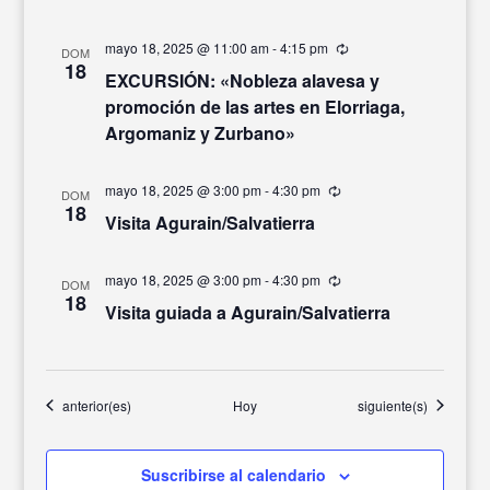
mayo 18, 2025 @ 11:00 am
-
4:15 pm
Recurrente
DOM
18
EXCURSIÓN: «Nobleza alavesa y
promoción de las artes en Elorriaga,
Argomaniz y Zurbano»
mayo 18, 2025 @ 3:00 pm
-
4:30 pm
Recurrente
DOM
18
Visita Agurain/Salvatierra
mayo 18, 2025 @ 3:00 pm
-
4:30 pm
Recurrente
DOM
18
Visita guiada a Agurain/Salvatierra
Eventos
Eventos
anterior(es)
Hoy
siguiente(s)
Suscribirse al calendario