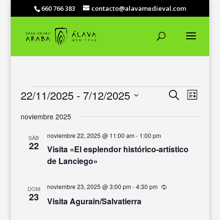
660 766 383
contacto@alavamedieval.com
EVENTOS
NAVEGACIÓ
NAVEG
22/11/2025
 - 
7/12/2025
Buscar
Lista
DE
DE
Selecciona
VISTAS
BÚSQUEDA
noviembre 2025
DE
la
Y
EVENT
fecha.
VISTAS
noviembre 22, 2025 @ 11:00 am
-
1:00 pm
SÁB
22
DE
Visita «El esplendor histórico-artístico
EVENTOS
de Lanciego»
noviembre 23, 2025 @ 3:00 pm
-
4:30 pm
Recurrente
DOM
23
Visita Agurain/Salvatierra