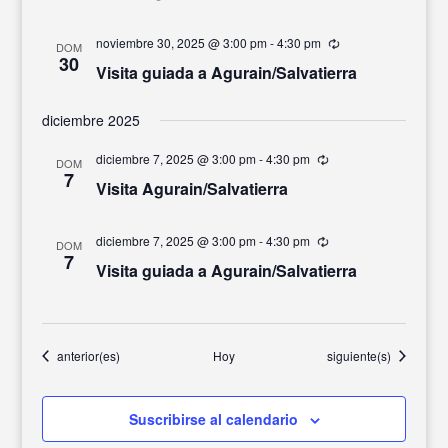
noviembre 30, 2025 @ 3:00 pm
-
4:30 pm
Recurrente
DOM
30
Visita guiada a Agurain/Salvatierra
diciembre 2025
diciembre 7, 2025 @ 3:00 pm
-
4:30 pm
Recurrente
DOM
7
Visita Agurain/Salvatierra
diciembre 7, 2025 @ 3:00 pm
-
4:30 pm
Recurrente
DOM
7
Visita guiada a Agurain/Salvatierra
Eventos
Eventos
anterior(es)
Hoy
siguiente(s)
Suscribirse al calendario