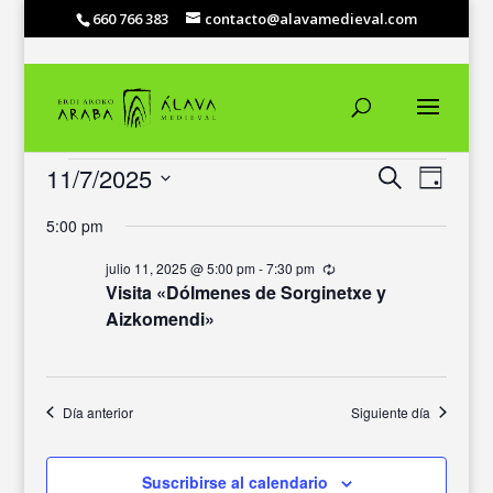
660 766 383
contacto@alavamedieval.com
EVENTOS
NAVEGACIÓ
NAVEG
11/7/2025
Buscar
Día
DE
DE
EN
Selecciona
VISTAS
BÚSQUEDA
JULIO
5:00 pm
DE
la
Y
EVENT
11,
fecha.
VISTAS
julio 11, 2025 @ 5:00 pm
-
7:30 pm
Recurrente
2025
Visita «Dólmenes de Sorginetxe y
DE
EVENTOS
Aizkomendi»
Día anterior
Siguiente día
Suscribirse al calendario