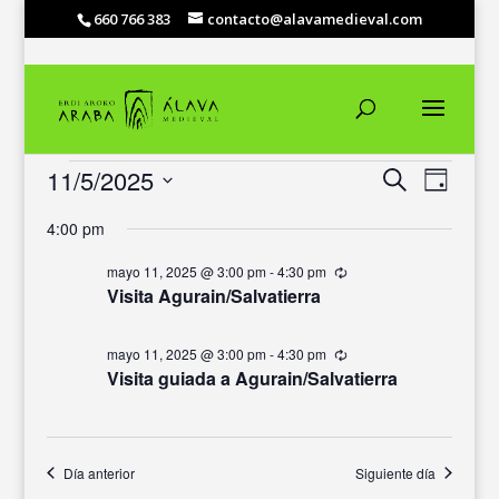
660 766 383
contacto@alavamedieval.com
EVENTOS
NAVEGACIÓ
NAVEG
11/5/2025
Buscar
Día
DE
DE
EN
Selecciona
VISTAS
BÚSQUEDA
MAYO
4:00 pm
DE
la
Y
EVENT
11,
fecha.
VISTAS
mayo 11, 2025 @ 3:00 pm
-
4:30 pm
Recurrente
2025
Visita Agurain/Salvatierra
DE
EVENTOS
mayo 11, 2025 @ 3:00 pm
-
4:30 pm
Recurrente
Visita guiada a Agurain/Salvatierra
Día anterior
Siguiente día