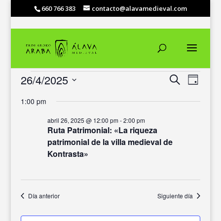
660 766 383
contacto@alavamedieval.com
EVENTOS
NAVEGACIÓ
NAVEG
26/4/2025
Buscar
Día
DE
DE
EN
Selecciona
VISTAS
BÚSQUEDA
ABRIL
1:00 pm
DE
la
Y
EVENT
26,
fecha.
VISTAS
abril 26, 2025 @ 12:00 pm
-
2:00 pm
2025
Ruta Patrimonial: «La riqueza
DE
patrimonial de la villa medieval de
EVENTOS
Kontrasta»
Día anterior
Siguiente día