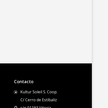
Contacto
Kultur Soleil S. Coop.
]
C/ Cerro de Estíbaliz
s/n 01193 Vitoria-
