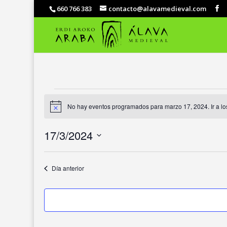
660 766 383
contacto@alavamedieval.com
EVENTOS
EN
No hay eventos programados para marzo 17, 2024. Ir a l
Aviso
MARZO
17/3/2024
17,
2024
Selecciona
la
Día anterior
fecha.