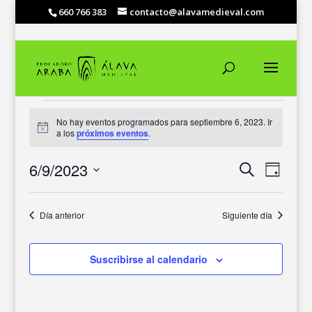
660 766 383
contacto@alavamedieval.com
EVENTOS
No hay eventos programados para septiembre 6, 2023. Ir
EN
Aviso
a los
próximos eventos
.
SEPTIEMBRE
6,
NAVEGACIÓ
NAVEG
6/9/2023
Buscar
Día
DE
DE
2023
Selecciona
VISTAS
BÚSQUEDA
DE
la
Y
Día anterior
Siguiente día
EVENT
fecha.
VISTAS
DE
EVENTOS
Suscribirse al calendario