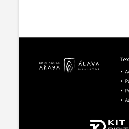
Tex
A
E
Po
E
P
E
A
E