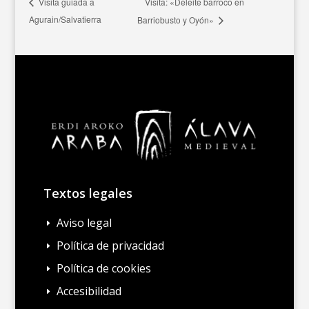
Visita: «Deleite barroco en
Visita guiada a
Agurain/Salvatierra
Barriobusto y Oyón»
Textos legales
Aviso legal
E
Política de privacidad
E
Política de cookies
E
Accesibilidad
E