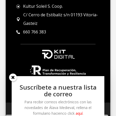
Kultur Soleil S. Coop.
]
C/ Cerro de Estíbaliz s/n 01193 Vitoria-

Gasteiz
660 766 383

Suscríbete a nuestra lista
de correo
Para recibir correos electrónicos con las
novedades de Álava Medieval, rellena el
Un proyecto de Kultur Soleil S. Coop. – Cerro de
formulario hacienco click
aquí
.