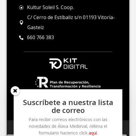
Kultur Soleil S. Coop.
]
C/ Cerro de Estíbaliz s/n 01193 Vitoria-

Gasteiz
660 766 383

Suscríbete a nuestra lista
de correo
Para recibir correos electrónicos con las
novedades de Álava Medieval, rellena el
Un proyecto de Kultur Soleil S. Coop. – Cerro de
formulario hacienco click
aquí
.