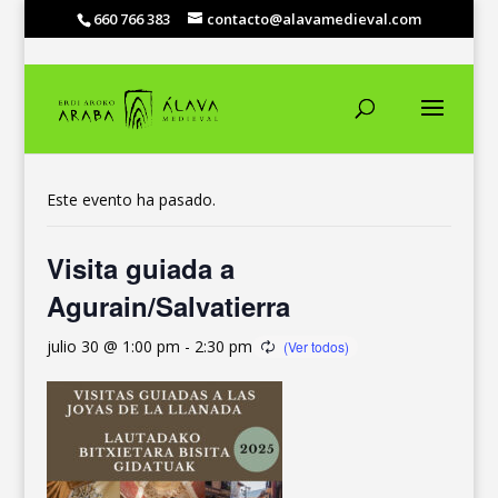
660 766 383
contacto@alavamedieval.com
« Todos los Eventos
Este evento ha pasado.
Visita guiada a
Agurain/Salvatierra
julio 30 @ 1:00 pm
-
2:30 pm