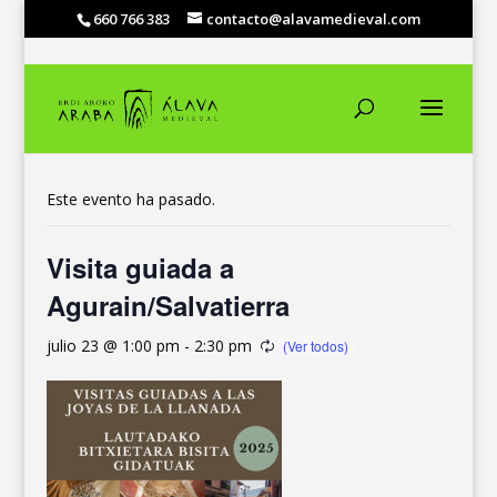
660 766 383
contacto@alavamedieval.com
« Todos los Eventos
Este evento ha pasado.
Visita guiada a
Agurain/Salvatierra
julio 23 @ 1:00 pm
-
2:30 pm