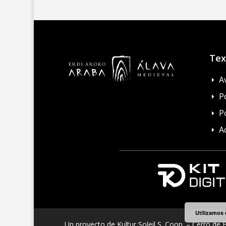
Tex
A
E
Po
E
P
E
A
E
Utilizamos 
Un proyecto de Kultur Soleil S. Coop. – Cerro de E