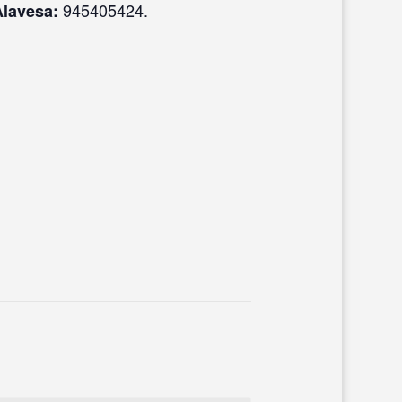
945405424.
Alavesa: