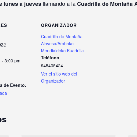
llamando a la
e lunes a jueves
Cuadrilla de Montaña 
LES
ORGANIZADOR
Cuadrilla de Montaña
Alavesa/Arabako
2022
Mendialdeko Kuadrilla
Teléfono
 - 3:00 pm
945405424
Ver el sitio web del
Organizador
a de Evento:
iada
os