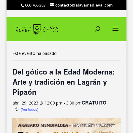
660 766 383
contacto@alavamedieval.com
« Todos los Eventos
Este evento ha pasado.
Del gótico a la Edad Moderna:
Arte y tradición en Lagrán y
Pipaón
GRATUITO
abril 29, 2023 @ 12:00 pm
-
3:30 pm