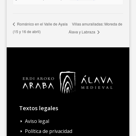
Villas amuralladas: Moreda de
Románico en el Valle de Ayala
(15 y 16 de abril)
Álava y Labraza
Textos legales
Aviso legal
E
Política de privacidad
E