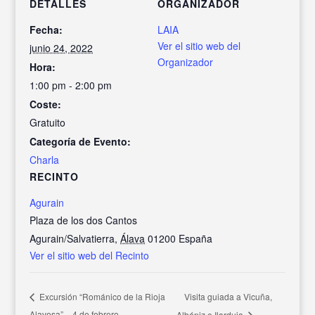
DETALLES
ORGANIZADOR
Fecha:
LAIA
Ver el sitio web del
junio 24, 2022
Organizador
Hora:
1:00 pm - 2:00 pm
Coste:
Gratuito
Categoría de Evento:
Charla
RECINTO
Agurain
Plaza de los dos Cantos
Agurain/Salvatierra
,
Álava
01200
España
Ver el sitio web del Recinto
Visita guiada a Vicuña,
Excursión “Románico de la Rioja
Alavesa” – 4 de febrero
Albéniz e Ilarduia