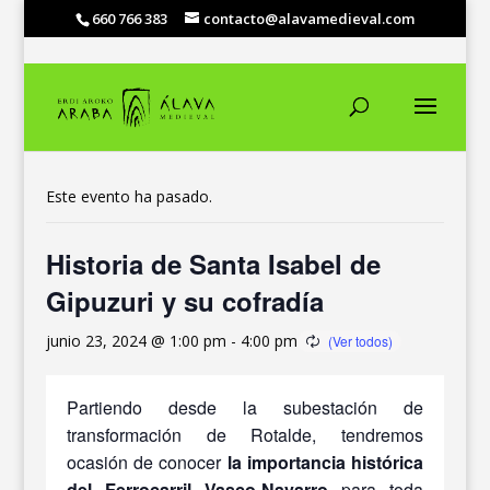
660 766 383
contacto@alavamedieval.com
« Todos los Eventos
Este evento ha pasado.
Historia de Santa Isabel de
Gipuzuri y su cofradía
junio 23, 2024 @ 1:00 pm
-
4:00 pm
Partiendo desde la subestación de
transformación de Rotalde, tendremos
ocasión de conocer
la importancia histórica
del Ferrocarril Vasco-Navarro
para toda