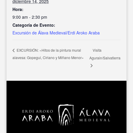
diciembre 14, 2025
Hora:
9:00 am - 2:30 pm
Categoría de Evento:
Excursión de Álava Medieval/Erdi Aroko Araba
Visita
EXCURSIÓN: «Hitos de la pintura mural
alavesa: Gopegui, Ciriano y Miñano Menor»
Agurain/Salvatierra