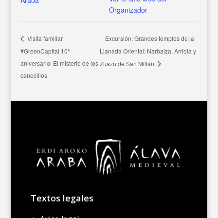
Araba
Organizador
Excursión: Grandes templos de la
Visita familiar
#GreenCapital 10º
Llanada Oriental: Narbaiza, Arriola y
aniversario: El misterio de los
Zuazo de San Millán
canecillos
Textos legales