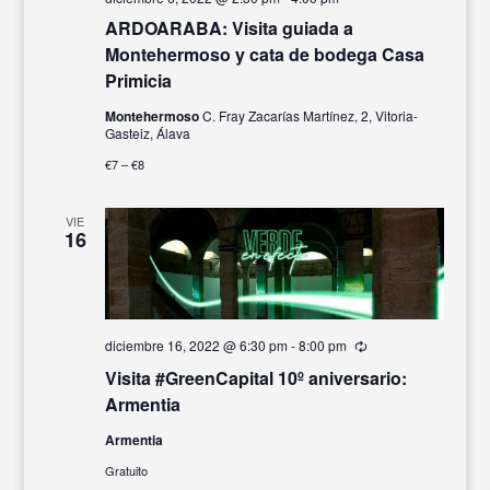
ARDOARABA: Visita guiada a
Montehermoso y cata de bodega Casa
Primicia
Montehermoso
C. Fray Zacarías Martínez, 2, Vitoria-
Gasteiz, Álava
€7 – €8
VIE
16
diciembre 16, 2022 @ 6:30 pm
-
8:00 pm
Recurrente
Visita #GreenCapital 10º aniversario:
Armentia
Armentia
Gratuito