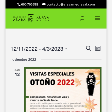
660 766 383
contacto@alavamedieval.com
EVENTOS
NAVEGACIÓ
NAVEG
12/11/2022
 - 
4/3/2023
Buscar
Lista
DE
DE
Selecciona
VISTAS
BÚSQUEDA
noviembre 2022
DE
la
Y
EVENT
fecha.
VISTAS
SÁB
12
DE
EVENTOS