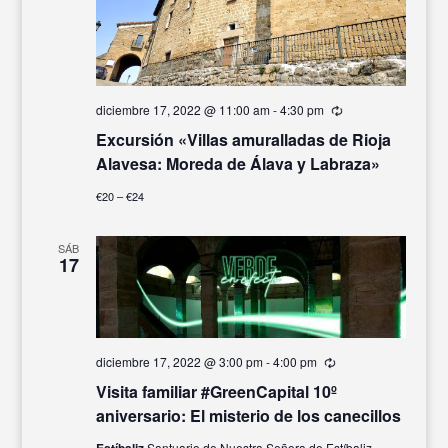
diciembre 17, 2022 @ 11:00 am
-
4:30 pm
Recurrente
Excursión «Villas amuralladas de Rioja
Alavesa: Moreda de Álava y Labraza»
€20 – €24
SÁB
17
diciembre 17, 2022 @ 3:00 pm
-
4:00 pm
Recurrente
Visita familiar #GreenCapital 10º
aniversario: El misterio de los canecillos
Estíbaliz
Santuario de Nuestra Señora de Estíbaliz